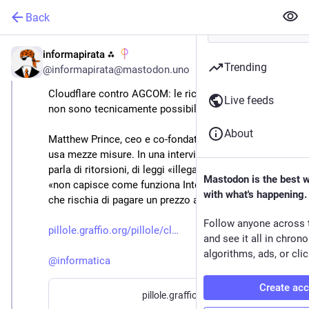
Back
informapirata ⁂
Feb 6
Trending
@
informapirata@mastodon.uno
Cloudflare contro AGCOM: le richieste di Piracy Shield 
Live feeds
non sono tecnicamente possibili
About
Matthew Prince, ceo e co-fondatore di Cloudflare, non 
usa mezze misure. In una intervista con Il Sole 24 Ore 
parla di ritorsioni, di leggi «illegali», di un’Autorità che 
Mastodon is the best 
«non capisce come funziona Internet» e di un’Italia 
with what's happening.
che rischia di pagare un prezzo altissimo.
Follow anyone across 
pillole.graffio.org/pillole/cl
and see it all in chron
algorithms, ads, or clic
@
informatica
Create ac
pillole.graffio.org