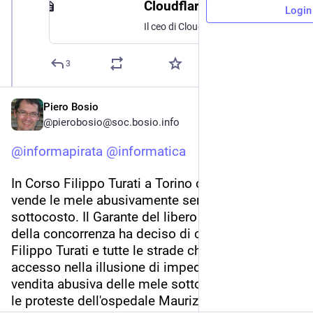
Cloudflare contro AGCOM: le richieste di Piracy Shield non sono tecnicamente possibili
Login
Il ceo di Cloudflare contro la multa Agcom per le norme antipirateria: «È una ritorsione, valutiamo il da farsi su Milano Cortina» Matthew Prince, ceo e...
3
Piero Bosio
@
pierobosio@soc.bosio.info
@
informapirata
@
informatica
In Corso Filippo Turati a Torino c'è un tale che 
vende le mele abusivamente senza licenza e 
sottocosto. Il Garante del libero commercio e 
della concorrenza ha deciso di chiudere Corso 
Filippo Turati e tutte le strade che vi danno 
accesso nella illusione di impedire al tale la 
vendita abusiva delle mele sottocosto. Malgrado 
le proteste dell'ospedale Mauriziano, dei 