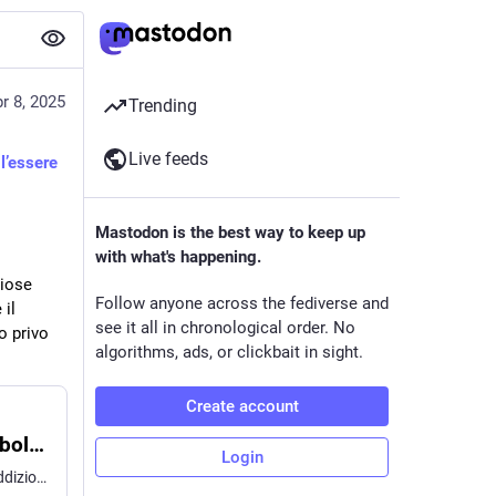
r 8, 2025
Trending
Live feeds
l’essere 
Mastodon is the best way to keep up
with what's happening.
iose 
Follow anyone across the fediverse and
il 
see it all in chronological order. No
 privo 
algorithms, ads, or clickbait in sight.
Create account
Il Signalgate dimostra che l’anello debole della sicurezza è (ancora) l’essere umano - Cyber Security 360
Login
Il Signalgate ha messo in evidenza una delle contraddizioni più insidiose della nostra epoca digitale: l’uso di strumenti concepiti per garantire il massimo livello di riservatezza che, se utilizzati in modo disinvolto o privo di consapevolezza, finiscono per diventare l’innesco di incidenti di portata potenzialmente enorme