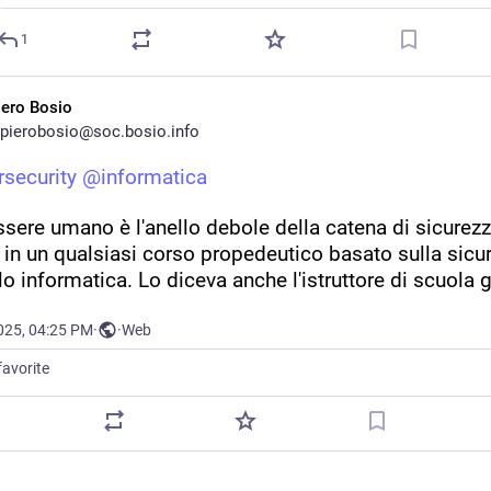
1
iero Bosio
pierobosio@soc.bosio.info
rsecurity
@
informatica
ssere umano è l'anello debole della catena di sicurezza
in un qualsiasi corso propedeutico basato sulla sicur
o informatica. Lo diceva anche l'istruttore di scuola 
025, 04:25 PM
·
·
Web
favorite