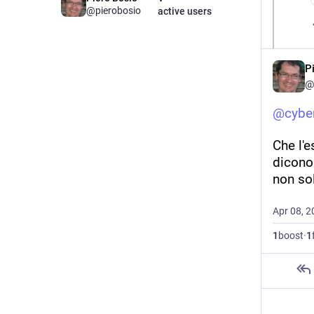
@
pierobosio
active users
P
@
@
cybe
Che l'e
dicono 
non sol
Apr 08, 2
1
boost
·
1