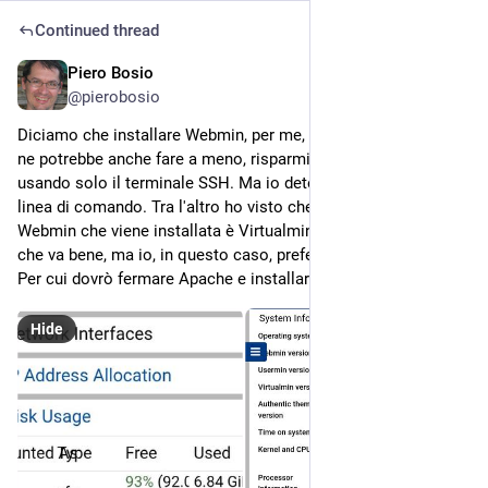
Continued thread
Piero Bosio
Jul 19
*
@
pierobosio
Diciamo che installare Webmin, per me, è una facilitazione. Se 
ne potrebbe anche fare a meno, risparmiando spazio su disco, 
usando solo il terminale SSH. Ma io detesto l'interfaccia a 
linea di comando. Tra l'altro ho visto che la versione di 
Webmin che viene installata è Virtualmin, quella con Apache 
che va bene, ma io, in questo caso, preferisco usare Nginx. 
Per cui dovrò fermare Apache e installare Nginx.
Hide