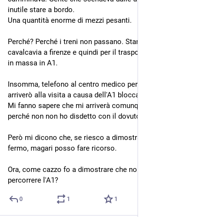
inutile stare a bordo.
Una quantità enorme di mezzi pesanti.
Perché? Perché i treni non passano. Stanno sostituendo un 
cavalcavia a firenze e quindi per il trasporto merci si buttano 
in massa in A1.
Insomma, telefono al centro medico per spiegare che non 
arriverò alla visita a causa dell'A1 bloccata.
Mi fanno sapere che mi arriverà comunque il malus da pagare, 
perché non non ho disdetto con il dovuto anticipo.
Però mi dicono che, se riesco a dimostrare che in A1 era tutto 
fermo, magari posso fare ricorso.
Ora, come cazzo fo a dimostrare che non era possibile 
percorrere l'A1?
0
1
1