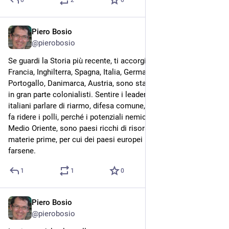
Piero Bosio
1d
@
pierobosio
Se guardi la Storia più recente, ti accorgi che i paesi europei: 
Francia, Inghilterra, Spagna, Italia, Germania, Olanda, 
Portogallo, Danimarca, Austria, sono stati paesi aggressori e 
in gran parte colonialisti. Sentire i leader politici europei e 
italiani parlare di riarmo, difesa comune, di esercito comune, 
fa ridere i polli, perché i potenziali nemici: Russia, Africa, Cina, 
Medio Oriente, sono paesi ricchi di risorse energetiche e 
materie prime, per cui dei paesi europei non sanno che 
farsene.
1
1
0
Piero Bosio
4d
*
@
pierobosio