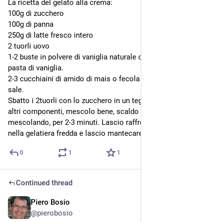
La ricetta del gelato alla crema:
100g di zucchero
100g di panna
250g di latte fresco intero
2 tuorli uovo
1-2 buste in polvere di vaniglia naturale o 1-2 cucchiaini di 
pasta di vaniglia.
2-3 cucchiaini di amido di mais o fecola di patate, 1 pizzico di 
sale.
Sbatto i 2tuorli con lo zucchero in un tegame, verso tutti gli 
altri componenti, mescolo bene, scaldo il tutto a 80ºC, 
mescolando, per 2-3 minuti. Lascio raffreddare, verso il tutto 
nella gelatiera fredda e lascio mantecare per 30-60 minuti.
0
1
1
Continued thread
Piero Bosio
Jul 29
*
@
pierobosio