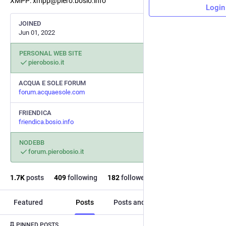
XMPP: xmpp@piero.bosio.info
Login
JOINED
Jun 01, 2022
PERSONAL WEB SITE
pierobosio.it
ACQUA E SOLE FORUM
forum.acquaesole.com
FRIENDICA
friendica.bosio.info
NODEBB
forum.pierobosio.it
1.7
K
posts
409
following
182
followers
Featured
Posts
Posts and replies
Media
Post
1
/
5
PINNED POSTS