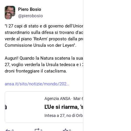
Piero Bosio
Mar 7, 2025
@
pierobosio
"I 27 capi di stato e di governo dell'Unione Europea al vertice 
straordinario sulla difesa si trovano d'accordo e danno luce 
verde al piano 'ReArm' proposto dalla presidente della 
Commissione Ursula von der Leyen".
Auguri! Quando la Natura scatena la sua forza distruttiva sui 
27, voglio verderla la Ursula tedesca e i 27 con i missili e i 
droni fronteggiare il cataclisma.
ansa.it/sito/notizie/mondo/202
Agenzia ANSA
·
Mar 6, 2025
L'Ue si riarma, 'siamo in pericolo, dobbiamo difenderci'. Concordati 5 principi per la pace in Ucraina - Notizie - Ansa.it
Intesa a 27, no di Orban su Kiev. Zelensky: 'Non mi sento solo' (ANSA)
0
2
0