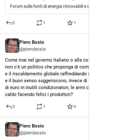
vento.
Forum sulle fonti di energia rinnovabili e comunità energetiche - acqua, sole, fotovoltaico, eolico, idroelettrico, biomassa, solare termico, geotermia
0
1
1
Piero Bosio
Jul 20
*
@
pierobosio
Come mai nel governo italiano o alla commissione europea 
non c'è un politico che proponga di combattere il caldo estivo 
e il riscaldamento globale raffreddando il sole, come la logica 
e il buon senso suggeriscono, invece di spendere 800 miliardi 
di euro in inutili condizionatori, le armi che combattono il 
caldo facendo felici i produttori?
0
1
0
Piero Bosio
Jul 19
*
@
pierobosio