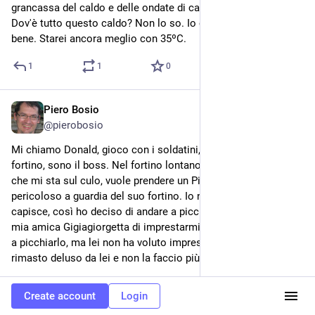
grancassa del caldo e delle ondate di calore con bollini rossi. 
Dov'è tutto questo caldo? Non lo so. Io con 30ºC sto appena 
bene. Starei ancora meglio con 35ºC.
1
1
0
Piero Bosio
Jun 22
@
pierobosio
Mi chiamo Donald, gioco con i soldatini, amministro il mio 
fortino, sono il boss. Nel fortino lontano dal mio, il ragazzino 
che mi sta sul culo, vuole prendere un Pit Bull Terrier, un cane 
pericoloso a guardia del suo fortino. Io non voglio, lui non lo 
capisce, così ho deciso di andare a picchiarlo. Ho chiesto alla 
mia amica Gigiagiorgetta di imprestarmi la sua bici per andare 
a picchiarlo, ma lei non ha voluto imprestarmela. Sono 
rimasto deluso da lei e non la faccio più mia amica.
0
2
0
Create account
Login