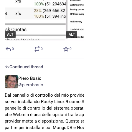
ALT
ALT
0
0
0
Continued thread
Piero Bosio
Jul 19
*
@
pierobosio
Dal pannello di controllo del mio provider ho riconfigurato il 
server installando Rocky Linux 9 come S.O. e Webmin come 
pannello di controllo del sistema operativo, perché ho visto 
che Webmin è una delle opzioni tra le applicazioni che il mio 
provider mette a disposizione. Queste sono le basi da cui 
partire per installare poi MongoDB e NodeBB, oltre a tutto il 