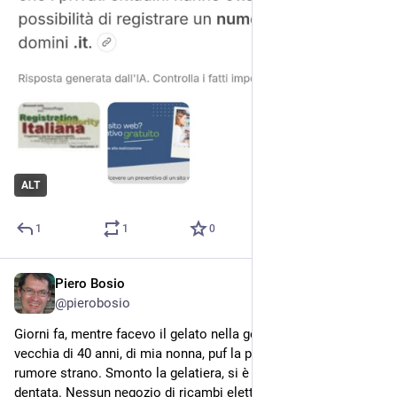
ALT
1
1
0
Piero Bosio
Jul 28
@
pierobosio
Giorni fa, mentre facevo il gelato nella gelatiera Gaggia 
vecchia di 40 anni, di mia nonna, puf la pala si ferma con un 
rumore strano. Smonto la gelatiera, si è rotta la cinghia 
dentata. Nessun negozio di ricambi elettrodomestici a cui 