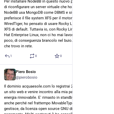
Per installare NodeBB in questo nuovo progetto, ho pensato 
di riconfigurare un server virtuale che ho su Contabo. Siccome 
NodeBB usa MongoDB come DBMS e siccome Mongo 
preferisce il file system XFS per il motore di archiviazione 
WiredTiger, ho pensato di usare Rocky Linux perché Rocky ha 
XFS di default. Tuttavia io, con Rocky Linux che deriva da Red 
Hat Enterprise Linux, non ci ho mai lavorato e lo conosco 
poco, di conseguenza brancolo nel buio. Mi affiderò alle info 
che trovo in rete.
1
0
0
Piero Bosio
Jul 17
@
pierobosio
Il dominio acquaesole.com lo registrai 20 anni fa per ospitare 
un sito web e venire incontro alla mia passione per le fonti di 
energia rinnovabile. E' rimasto in standby per diversi anni, 
anche perché nel frattempo MovableType, il software che lo 
gestisce, da licenza open source GNU diventò proprietaria a 