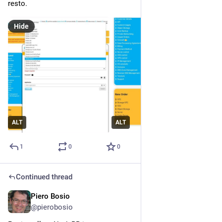
resto.
Hide
ALT
ALT
1
0
0
Continued thread
Piero Bosio
Jul 19
@
pierobosio