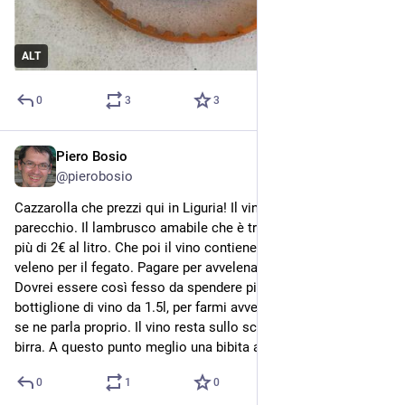
ALT
0
3
3
Piero Bosio
Jul 24
@
pierobosio
Cazzarolla che prezzi qui in Liguria! Il vino è aumentato 
parecchio. Il lambrusco amabile che è tra i miei preferiti costa 
più di 2€ al litro. Che poi il vino contiene alcool e l'alcool è un 
veleno per il fegato. Pagare per avvelenarmi? Ma non esiste. 
Dovrei essere così fesso da spendere più di 3€ per un 
bottiglione di vino da 1.5l, per farmi avvelenare il fegato? Non 
se ne parla proprio. Il vino resta sullo scaffale. Così anche la 
birra. A questo punto meglio una bibita analcolica.
0
1
0