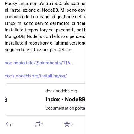
Rocky Linux non c'è tra i S.O. elencati nella guida 
all'installazione di NodeBB. Mi sono dovuto arrangiare. Non 
conoscendo i comandi di gestione dei pacchetti di Rocky 
Linux, mi sono servito dei motori di ricerca online. Prima ho 
installato i repository dei pacchetti, poi ho installato Nginx, 
MongoDB, Node.js con le loro dipendenze. Alla fine ho 
installato il repository e l'ultima versione di NodeBB, 
seguendo le istruzioni per Debian.
soc.bosio.info/@pierobosio/116
docs.nodebb.org/installing/os/
docs.nodebb.org
Index - NodeBB Documentation
Documentation portal for NodeBB Forum Software
1
2
0