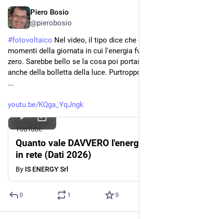
Piero Bosio
Jul 4
@
pierobosio
#
fotovoltaico
 Nel video, il tipo dice che ci possono essere 
momenti della giornata in cui l'energia fv immessa in rete vale 
zero. Sarebbe bello se la cosa poi portasse all’azzeramento 
anche della bolletta della luce. Purtroppo non accade ancora 
...
youtu.be/KQga_YqJngk
YouTube
Quanto vale DAVVERO l'energia che immetti
in rete (Dati 2026)
By
IS ENERGY Srl
0
1
0