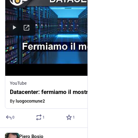
YouTube
Datacenter: fermiamo il mostro!
By
luogocomune2
0
1
1
Piero Bosio
Jul 14