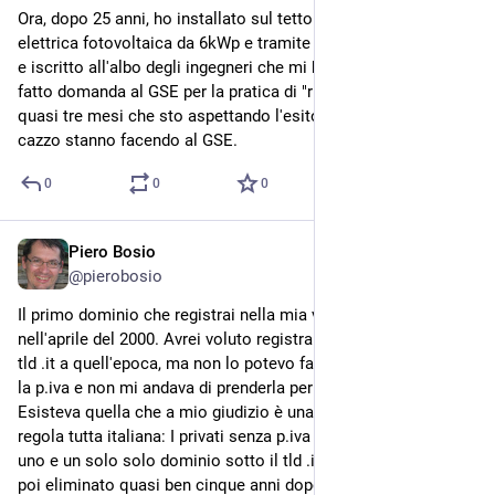
Ora, dopo 25 anni, ho installato sul tetto di casa una centrale 
elettrica fotovoltaica da 6kWp e tramite un ingegnere abilitato 
e iscritto all'albo degli ingegneri che mi ha fatto il progetto, ho 
fatto domanda al GSE per la pratica di "ritiro dedicato". È da 
quasi tre mesi che sto aspettando l'esito. Mi chiedo che 
cazzo stanno facendo al GSE.
0
0
0
Piero Bosio
Jul 29
@
pierobosio
Il primo dominio che registrai nella mia vita fu fuocoelegna.it, 
nell'aprile del 2000. Avrei voluto registrare altri domini sotto il 
tld .it a quell'epoca, ma non lo potevo fare perché non avevo 
la p.iva e non mi andava di prenderla per una cazzata simile. 
Esisteva quella che a mio giudizio è una assurda e stupida 
regola tutta italiana: I privati senza p.iva potevano registrare 
uno e un solo solo dominio sotto il tld .it. Quel limite venne 
poi eliminato quasi ben cinque anni dopo.