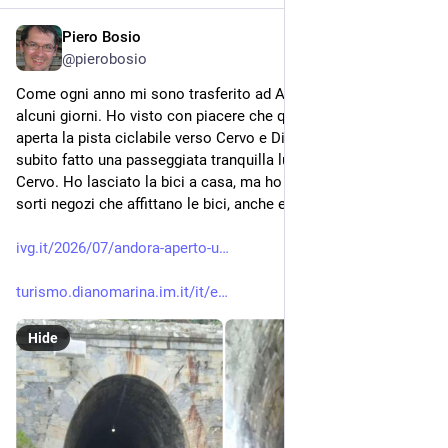
Piero Bosio
Jul 23
@
pierobosio
Come ogni anno mi sono trasferito ad Andora in Liguria, per 
alcuni giorni. Ho visto con piacere che quest'anno è stata 
aperta la pista ciclabile verso Cervo e Diano Marina. Ho 
subito fatto una passeggiata tranquilla lungo la costa fino a 
Cervo. Ho lasciato la bici a casa, ma ho visto che qui sono 
sorti negozi che affittano le bici, anche elettriche.
ivg.it/2026/07/andora-aperto-u
turismo.dianomarina.im.it/it/e
Hide