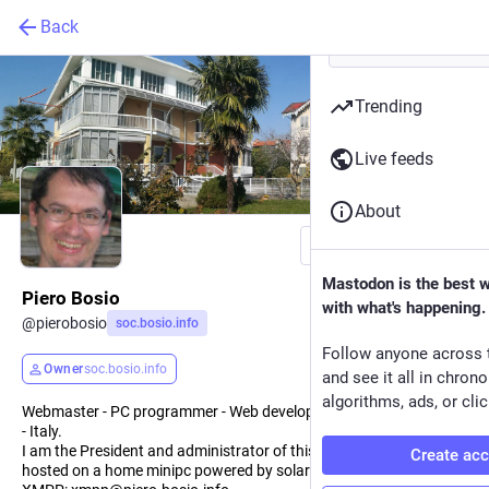
Back
Trending
Live feeds
About
Follow
Mastodon is the best 
Piero Bosio
with what's happening.
@
pierobosio
soc.bosio.info
Follow anyone across 
Owner
soc.bosio.info
and see it all in chron
algorithms, ads, or clic
Webmaster - PC programmer - Web developer. I live in Nole (Turin)
- Italy.
I am the President and administrator of this instance which is
Create ac
hosted on a home minipc powered by solar photovoltaic energy.