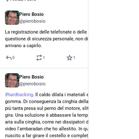
Piero Bosio
Oct 13, 2024
@
pierobosio
La registrazione delle telefonate o delle chiamate è una 
questione di sicurezza personale, non di privacy. Non tutti 
arrivano a capirlo.
0
1
1
Piero Bosio
11h
@
pierobosio
#
hardhacking
. Il caldo dilata i materiali e ammorbidisce la 
gomma. Di conseguenza la cinghia della mia lavatrice non fa 
più tanta presa sul perno del motore, slitta e il cestello non 
gira. Una soluzione è abbassare la temperatura facendo girare 
aria sulla cinghia, come nei dissipatori dei processori. Nel 
video l'ambaradan che ho allestito. In questo modo sono 
riuscito a far girare il cestello e completare il lavaggio, in 