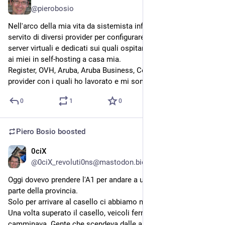
@
pierobosio
Nell'arco della mia vita da sistemista informatico mi sono 
servito di diversi provider per configurare spazi in hosting, 
server virtuali e dedicati sui quali ospitare i miei siti web, oltre 
ai miei in self-hosting a casa mia. 
Register, OVH, Aruba, Aruba Business, Contabo, Ionos sono i 
provider con i quali ho lavorato e mi sono trovato bene.
0
1
0
Piero Bosio
boosted
0ciX
Jul 6
@
0ciX_revoluti0ns@mastodon.bida.im
Oggi dovevo prendere l'A1 per andare a una visita dall'altra 
parte della provincia.
Solo per arrivare al casello ci abbiamo messo mezz'ora. 
Una volta superato il casello, veicoli fermi. Non si 
camminava. Gente che scendeva dalle auto perché tanto era 