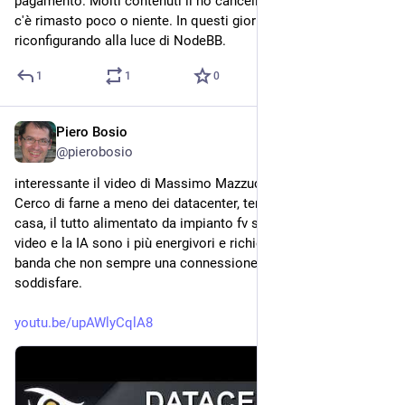
pagamento. Molti contenuti li ho cancellati perché obsoleti e 
c'è rimasto poco o niente. In questi giorni lo sto ripensando e 
riconfigurando alla luce di NodeBB.
1
1
0
Piero Bosio
Jul 17
@
pierobosio
interessante il video di Massimo Mazzucco sui datacenter. 
Cerco di farne a meno dei datacenter, tenendo server e dati in 
casa, il tutto alimentato da impianto fv sul tetto. Tuttavia i 
video e la IA sono i più energivori e richiedono risorse di 
banda che non sempre una connessione casalinga riesce a 
soddisfare.
youtu.be/upAWlyCqlA8