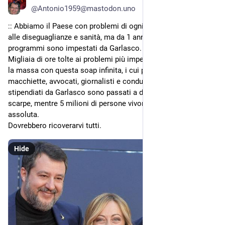
@
Antonio1959@mastodon.uno
:: Abbiamo il Paese con problemi di ogni tipo, dalla povertà 
alle diseguaglianze e sanità, ma da 1 anno e 4 mesi i 
programmi sono impestati da Garlasco.
Migliaia di ore tolte ai problemi più impellenti per rincoglionire 
la massa con questa soap infinita, i cui personaggi sono solo 
macchiette, avvocati, giornalisti e conduttori.Ora in tv gli 
stipendiati da Garlasco sono passati a discutere di solette di 
scarpe, mentre 5 milioni di persone vivono in povertà 
assoluta.
Dovrebbero ricoverarvi tutti.
Hide