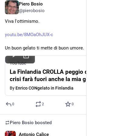
Piero Bosio
Jul 4
@
pierobosio
Viva l'ottimismo.
youtu.be/8MOaOhJUX-c
Un buon gelato ti mette di buon umore.
YouTube
La Finlandia CROLLA peggio dell'Italia: la
crisi farà fuori anche la mia gelateria?
By
Enrico CONgelato in Finlandia
0
2
0
Piero Bosio
boosted
Antonio Calice
Jul 3