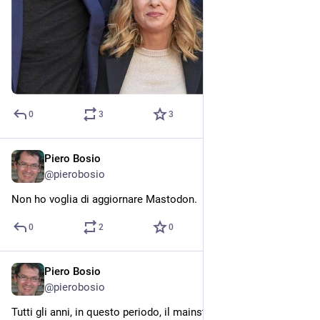
0
3
3
Piero Bosio
Jun 26
@
pierobosio
Non ho voglia di aggiornare Mastodon.
0
2
0
Piero Bosio
Jun 23
@
pierobosio
Tutti gli anni, in questo periodo, il mainstream suona la 