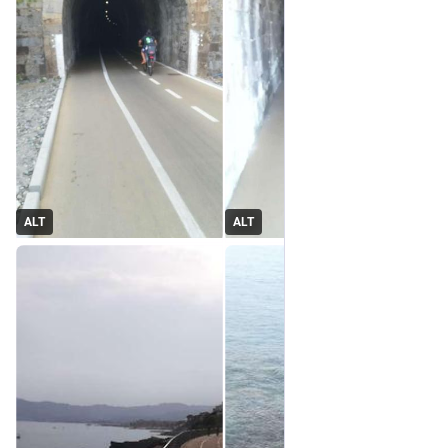
ALT
ALT