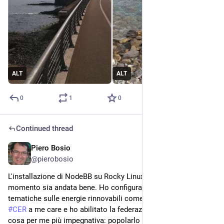
ALT
ALT
0
1
0
Continued thread
Piero Bosio
Jul 22
*
@
pierobosio
L'installazione di NodeBB su Rocky Linux pare che al 
momento sia andata bene. Ho configurato il sito inserendo le 
tematiche sulle energie rinnovabili come il 
#
fotovoltaico
 e le 
#
CER
 a me care e ho abilitato la federazione. Resta da fare la 
cosa per me più impegnativa: popolarlo con contenuti 